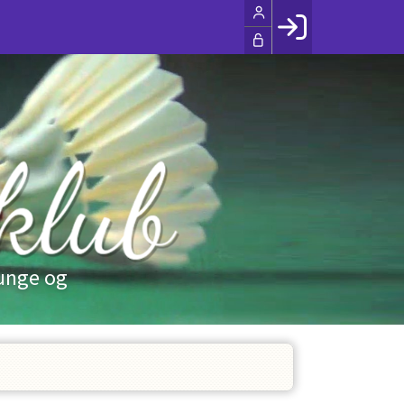
Facebook login
Husk mig
Glemt password
Opret profil
LOG IND
 unge og