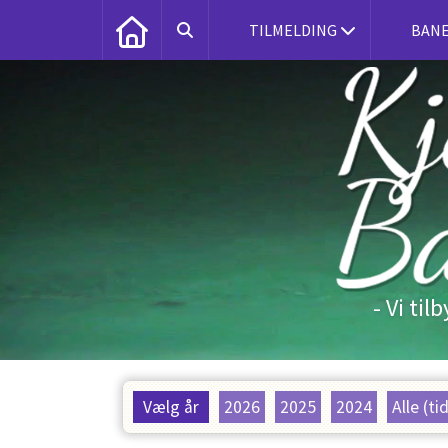
TILMELDING
BANE
- Vi ti
Vælg år
2026
2025
2024
Alle (ti